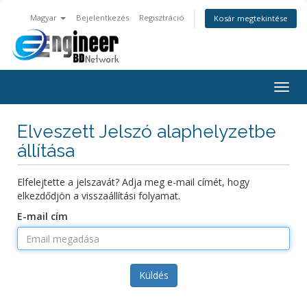
Magyar
Bejelentkezés
Regisztráció
Kosár megtekintése
Váltá
a
navig
Elveszett Jelszó alaphelyzetbe
állítása
Elfelejtette a jelszavát? Adja meg e-mail címét, hogy
elkezdődjön a visszaállítási folyamat.
E-mail cím
Küldés