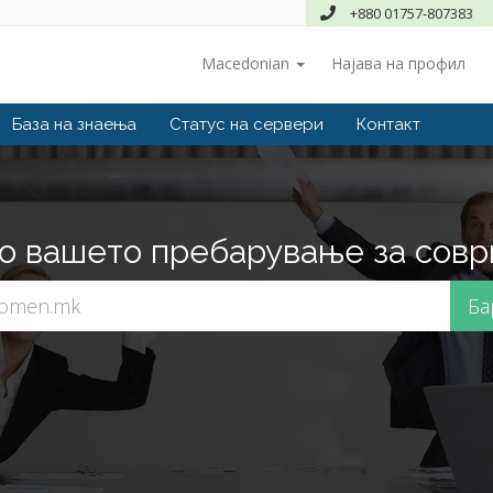
+880 01757-807383
Macedonian
Најава на профил
База на знаења
Статус на сервери
Контакт
о вашето пребарување за совр