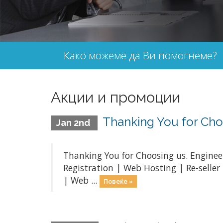
Како можеме да Ви помогнеме?
Акции и промоции
Thanking You for Ch
Jan 2nd
Thanking You for Choosing us. Engineer
Registration | Web Hosting | Re-selle
| Web ...
Повеќе »