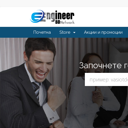
Почетна
Store
Акции и промоции
Започнете г