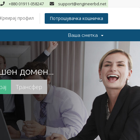
+880 01911-058247
support@engineerbd.net
Креирај профил
Потрошувачка кошничка
Ваша сметка
шен домен...